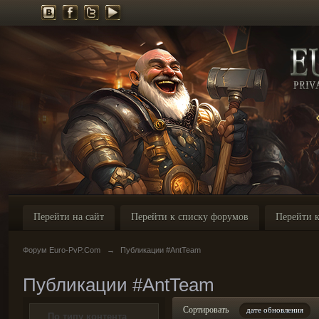
Перейти на сайт
Перейти к списку форумов
Перейти к
Форум Euro-PvP.Com
→
Публикации #AntTeam
Публикации #AntTeam
Сортировать
дате обновления
По типу контента