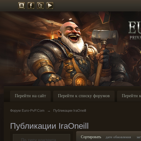
Перейти на сайт
Перейти к списку форумов
Перейти к
Форум Euro-PvP.Com
→
Публикации IraOneill
Публикации IraOneill
Сортировать
дате обновления
за
По типу контента