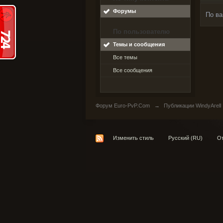
Форумы
По ва
По пользователю
Темы и сообщения
Все темы
Все сообщения
Форум Euro-PvP.Com
→
Публикации WindyArell
Изменить стиль
Русский (RU)
От