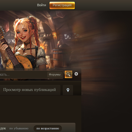
Войти
Регистрация
Форумы
Просмотр новых публикаций
ядок
по убыванию
по возрастанию