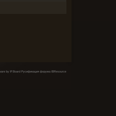
are by IP.Board
Русификация форума IBResource