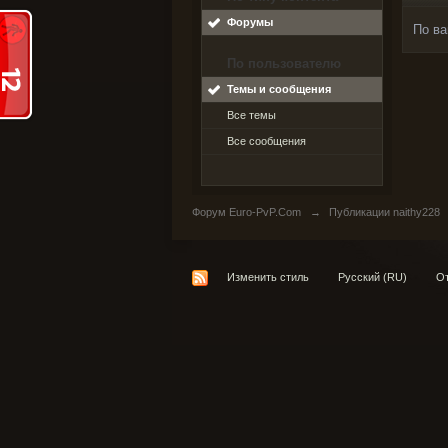
Форумы
По ва
По пользователю
Темы и сообщения
Все темы
Все сообщения
Форум Euro-PvP.Com
→
Публикации naithy228
Изменить стиль
Русский (RU)
От