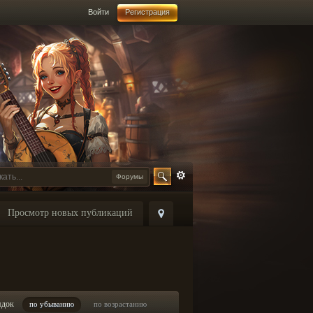
Войти
Регистрация
Форумы
Просмотр новых публикаций
ядок
по убыванию
по возрастанию