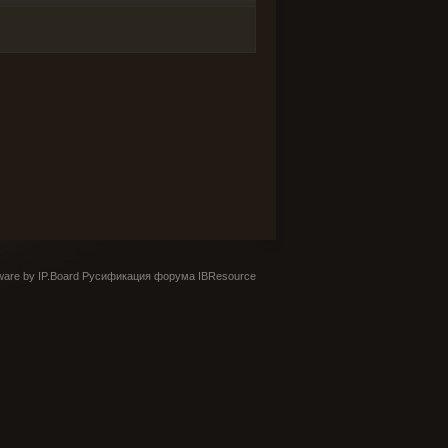
are by IP.Board
Русификация форума IBResource