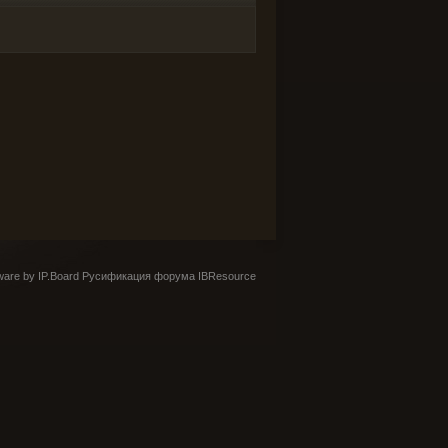
are by IP.Board
Русификация форума IBResource