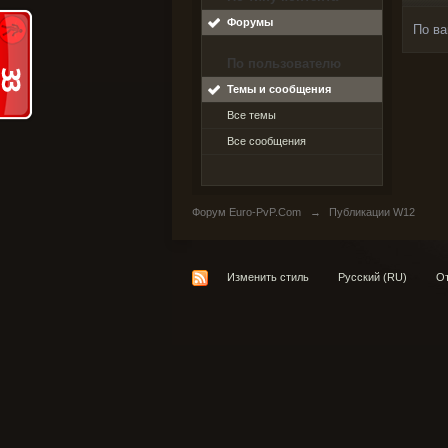
Форумы
По ва
По пользователю
Темы и сообщения
Все темы
Все сообщения
Форум Euro-PvP.Com
→
Публикации W12
Изменить стиль
Русский (RU)
От