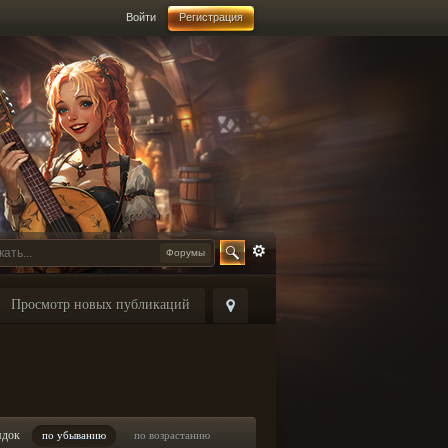
Войти
Регистрация
Форумы
Просмотр новых публикаций
ядок
по убыванию
по возрастанию