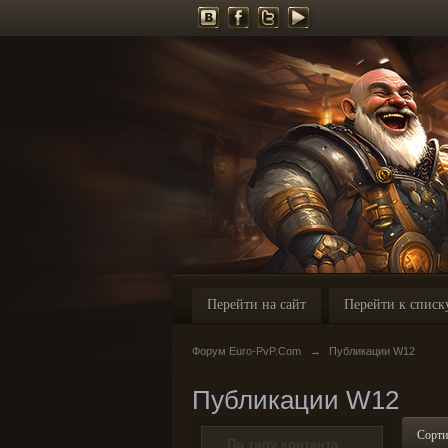
Перейти на сайт
Перейти к списк
Форум Euro-PvP.Com
→
Публикации W12
Публикации W12
Сорти
По типу контента