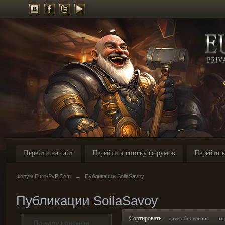
Перейти на сайт
Перейти к списку форумов
Перейти к
Форум Euro-PvP.Com
→
Публикации SoilaSavoy
Публикации SoilaSavoy
Сортировать
дате обновления
за
По типу контента