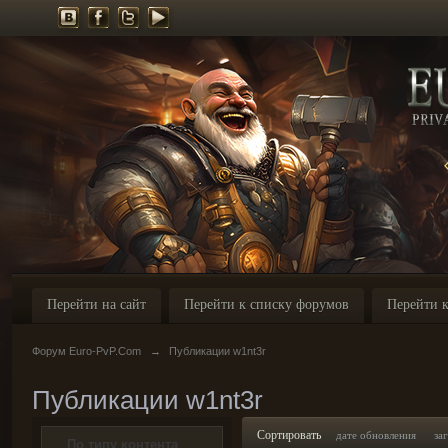
Перейти на сайт
Перейти к списку форумов
Перейти к
Форум Euro-PvP.Com
→
Публикации w1nt3r
Публикации w1nt3r
Сортировать
дате обновления
за
По типу контента