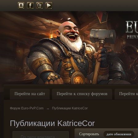
Перейти на сайт
Перейти к списку форумов
Перейти к
Форум Euro-PvP.Com
→
Публикации KatriceCor
Публикации KatriceCor
Сортировать
дате обновления
По типу контента