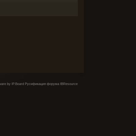
are by IP.Board
Русификация форума IBResource