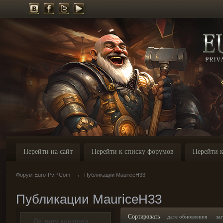
Перейти на сайт
Перейти к списку форумов
Перейти к
Форум Euro-PvP.Com
→
Публикации MauriceH33
Публикации MauriceH33
Сортировать
дате обновления
за
По типу контента