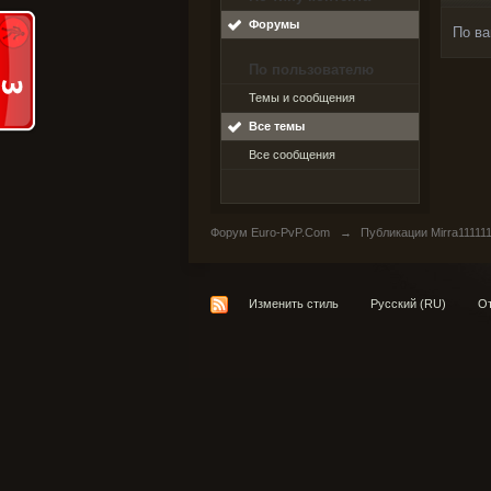
Форумы
По ва
По пользователю
Темы и сообщения
Все темы
Все сообщения
Форум Euro-PvP.Com
→
Публикации Mirra11111
Изменить стиль
Русский (RU)
От