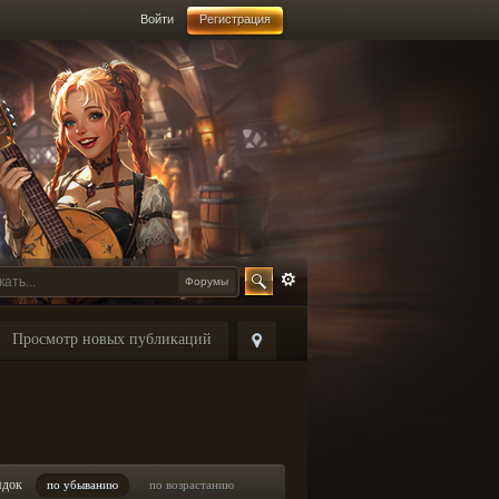
Войти
Регистрация
Форумы
Просмотр новых публикаций
ядок
по убыванию
по возрастанию