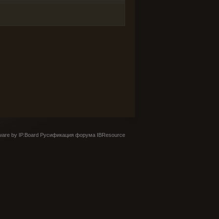
are by IP.Board
Русификация форума IBResource