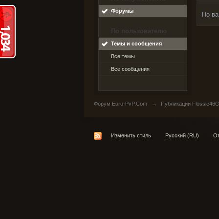
Форумы
По ва
По пользователю
Темы и сообщения
Все темы
Все сообщения
Форум Euro-PvP.Com
→
Публикации Flossie46
Изменить стиль
Русский (RU)
От