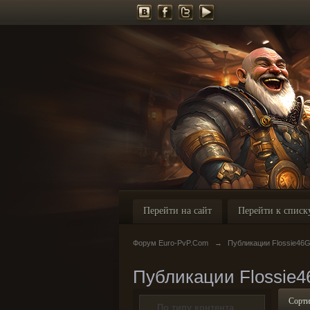
Перейти на сайт
Перейти к списк
Форум Euro-PvP.Com
→
Публикации Flossie46
Публикации Flossie
Сорти
По типу контента