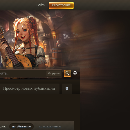
Войти
Регистрация
Форумы
Просмотр новых публикаций
ядок
по убыванию
по возрастанию