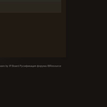
are by IP.Board
Русификация форума IBResource