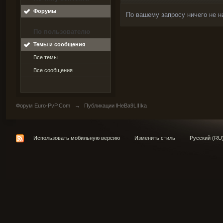
Форумы
По вашему запросу ничего не н
По пользователю
Темы и сообщения
Все темы
Все сообщения
Форум Euro-PvP.Com
→
Публикации lHeBa9LIIIka
Использовать мобильную версию
Изменить стиль
Русский (RU