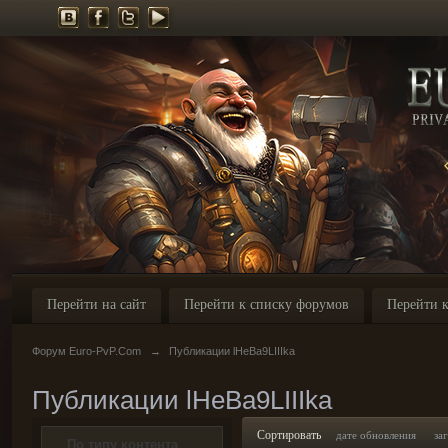
Перейти на сайт
Перейти к списку форумов
Перейти к
Форум Euro-PvP.Com
→
Публикации lHeBa9LIIIka
Публикации lHeBa9LIIIka
Сортировать
дате обновления
за
По типу контента