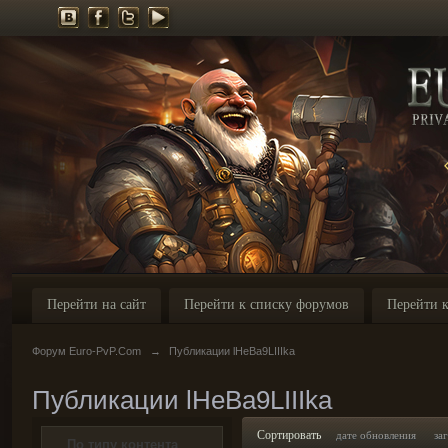
Перейти на сайт
Перейти к списку форумов
Перейти к
Форум Euro-PvP.Com
→
Публикации lHeBa9LIIIka
Публикации lHeBa9LIIIka
Сортировать
дате обновления
за
По типу контента