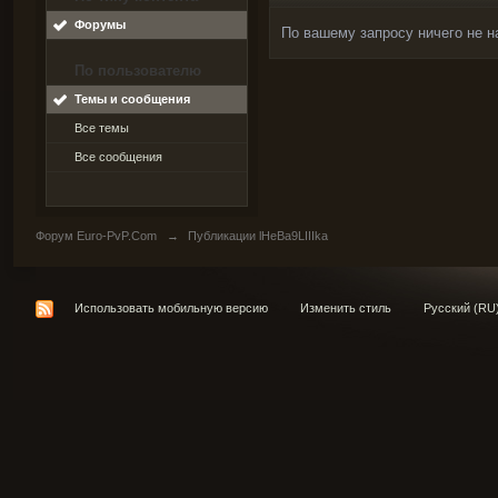
Форумы
По вашему запросу ничего не н
По пользователю
Темы и сообщения
Все темы
Все сообщения
Форум Euro-PvP.Com
→
Публикации lHeBa9LIIIka
Использовать мобильную версию
Изменить стиль
Русский (RU