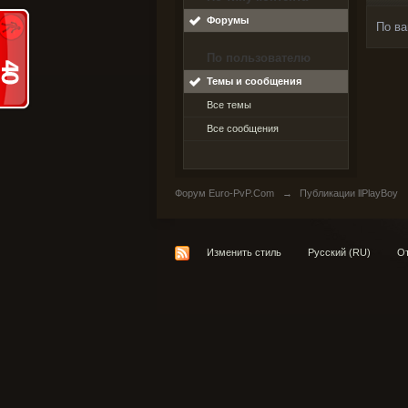
Форумы
По ва
По пользователю
Темы и сообщения
Все темы
Все сообщения
Форум Euro-PvP.Com
→
Публикации llPlayBoy
Изменить стиль
Русский (RU)
От