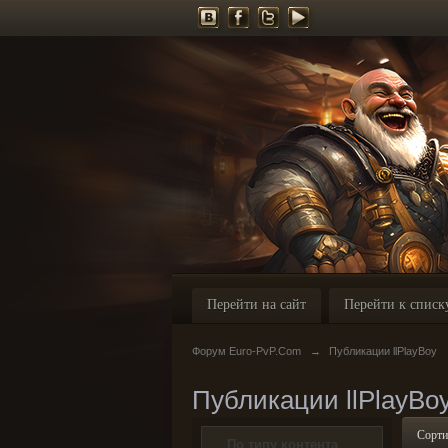
Перейти на сайт
Перейти к списк
Форум Euro-PvP.Com
→
Публикации llPlayBoy
Публикации llPlayBo
Сорти
По типу контента