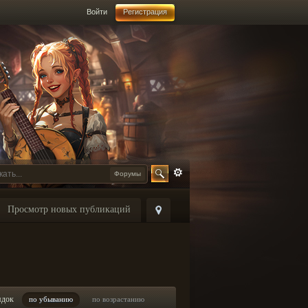
Войти
Регистрация
Форумы
Просмотр новых публикаций
ядок
по убыванию
по возрастанию