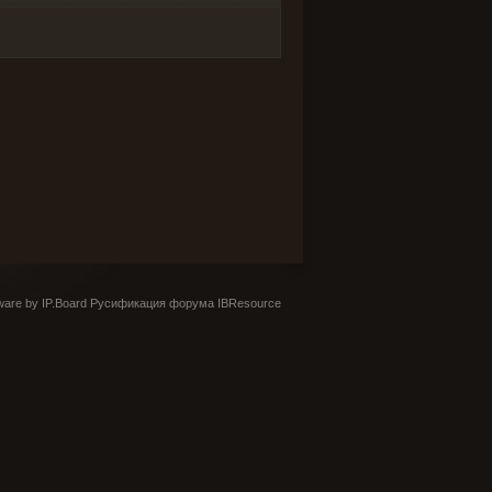
are by IP.Board
Русификация форума IBResource