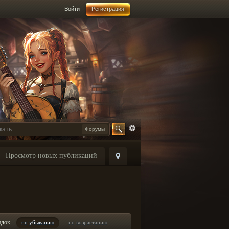
Войти
Регистрация
Форумы
Просмотр новых публикаций
ядок
по убыванию
по возрастанию