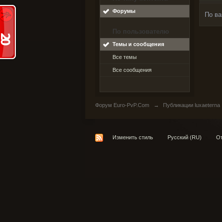
Форумы
По ва
По пользователю
Темы и сообщения
Все темы
Все сообщения
Форум Euro-PvP.Com
→
Публикации luxaeterna
Изменить стиль
Русский (RU)
От