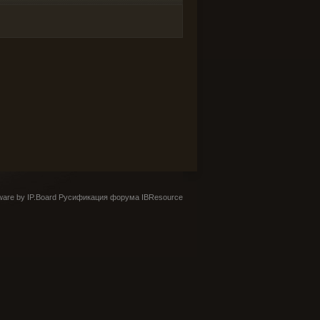
are by IP.Board
Русификация форума IBResource