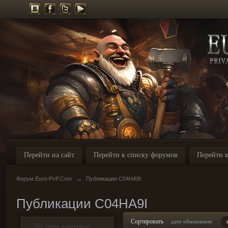
Перейти на сайт
Перейти к списку форумов
Перейти к
Форум Euro-PvP.Com
→
Публикации C04HA9I
Публикации C04HA9I
Сортировать
дате обновления
По типу контента