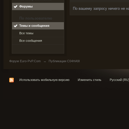
Форумы
По вашему запросу ничего не н
По пользователю
Темы и сообщения
Все темы
Все сообщения
Форум Euro-PvP.Com
→
Публикации C04HA9I
Использовать мобильную версию
Изменить стиль
Русский (RU