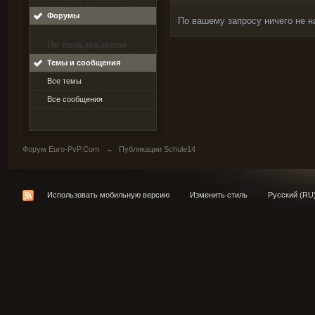
Форумы
По вашему запросу ничего не н
По пользователю
Темы и сообщения
Все темы
Все сообщения
Форум Euro-PvP.Com
→
Публикации Schule14
Использовать мобильную версию
Изменить стиль
Русский (RU