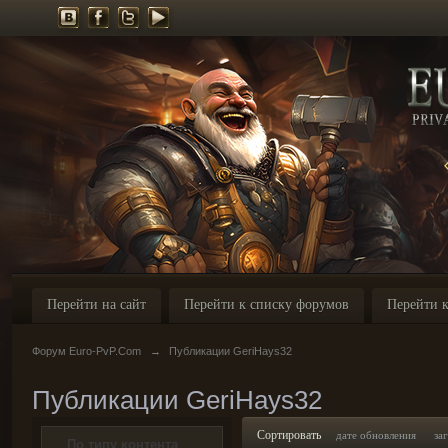
Перейти на сайт
Перейти к списку форумов
Перейти к
Форум Euro-PvP.Com
→
Публикации GeriHays32
Публикации GeriHays32
Сортировать
дате обновления
за
По типу контента