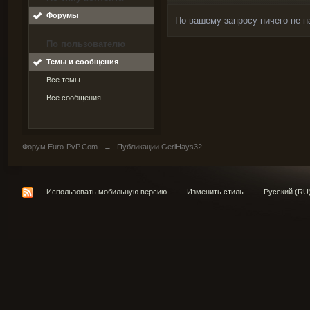
Форумы
По вашему запросу ничего не н
По пользователю
Темы и сообщения
Все темы
Все сообщения
Форум Euro-PvP.Com
→
Публикации GeriHays32
Использовать мобильную версию
Изменить стиль
Русский (RU