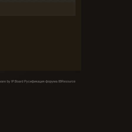
are by IP.Board
Русификация форума IBResource