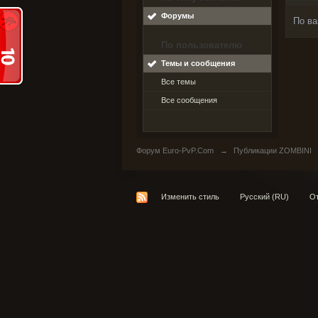
Форумы
По ва
По пользователю
Темы и сообщения
Все темы
Все сообщения
Форум Euro-PvP.Com
→
Публикации ZOMBINI
Изменить стиль
Русский (RU)
От