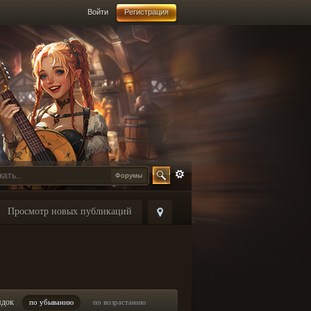
Войти
Регистрация
Форумы
Просмотр новых публикаций
ядок
по убыванию
по возрастанию