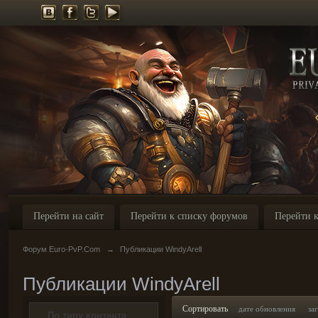
Перейти на сайт
Перейти к списку форумов
Перейти к
Форум Euro-PvP.Com
→
Публикации WindyArell
Публикации WindyArell
Сортировать
дате обновления
за
По типу контента