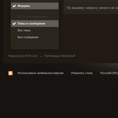
Форумы
По вашему запросу ничего не н
По пользователю
Темы и сообщения
Все темы
Все сообщения
Форум Euro-PvP.Com
→
Публикации WindyArell
Использовать мобильную версию
Изменить стиль
Русский (RU