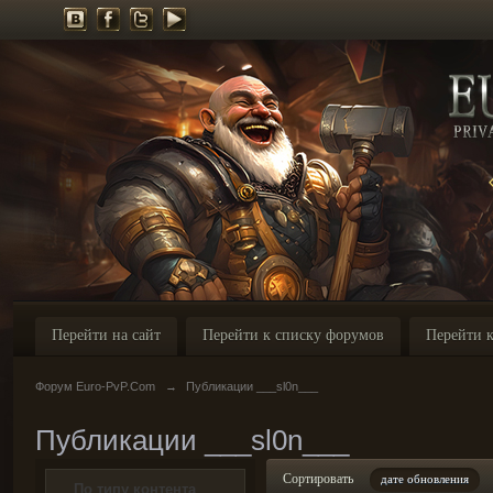
Перейти на сайт
Перейти к списку форумов
Перейти к
Форум Euro-PvP.Com
→
Публикации ___sl0n___
Публикации ___sl0n___
Сортировать
дате обновления
По типу контента