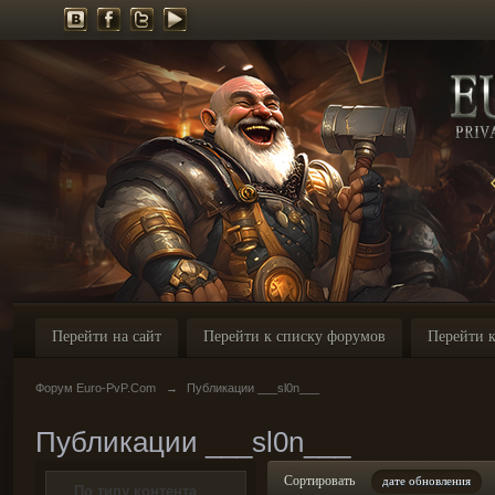
Перейти на сайт
Перейти к списку форумов
Перейти к
Форум Euro-PvP.Com
→
Публикации ___sl0n___
Публикации ___sl0n___
Сортировать
дате обновления
По типу контента