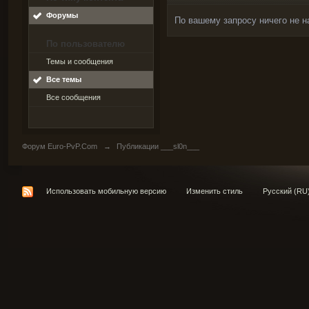
Форумы
По вашему запросу ничего не н
По пользователю
Темы и сообщения
Все темы
Все сообщения
Форум Euro-PvP.Com
→
Публикации ___sl0n___
Использовать мобильную версию
Изменить стиль
Русский (RU