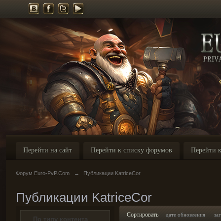
Перейти на сайт
Перейти к списку форумов
Перейти к
Форум Euro-PvP.Com
→
Публикации KatriceCor
Публикации KatriceCor
Сортировать
дате обновления
за
По типу контента