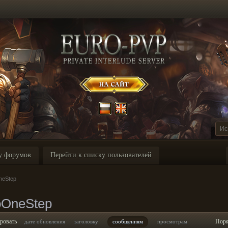
у форумов
Перейти к списку пользователей
neStep
oOneStep
ровать
Пор
дате обновления
заголовку
сообщениям
просмотрам