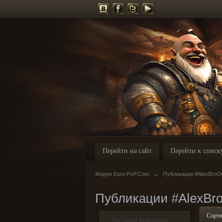
Перейти на сайт
Перейти к списк
Форум Euro-PvP.Com
→
Публикации #AlexBroO
Публикации #AlexBr
Сорти
По типу контента