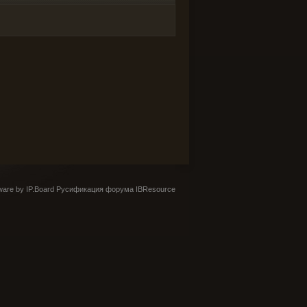
are by IP.Board
Русификация форума IBResource