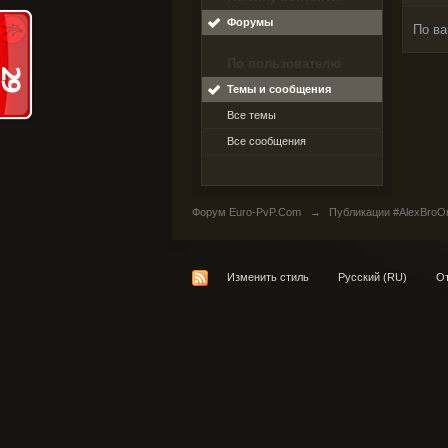
Форумы
По ва
По пользователю
Темы и сообщения
Все темы
Все сообщения
Форум Euro-PvP.Com
→
Публикации #AlexBroO
Изменить стиль
Русский (RU)
От