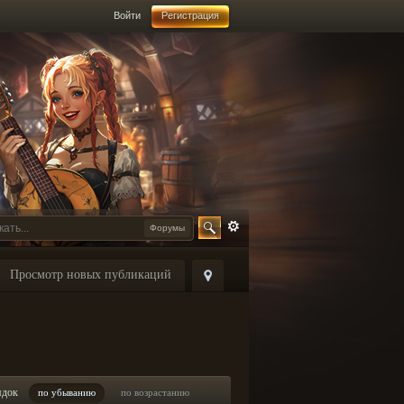
Войти
Регистрация
Форумы
Просмотр новых публикаций
ядок
по убыванию
по возрастанию