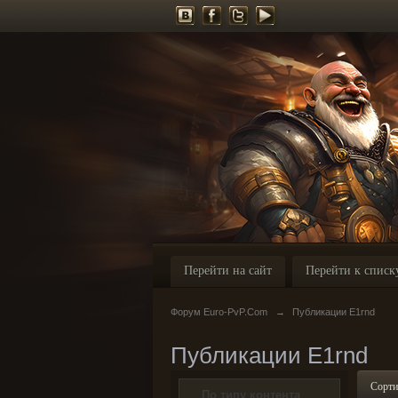
Перейти на сайт
Перейти к списк
Форум Euro-PvP.Com
→
Публикации E1rnd
Публикации E1rnd
Сорти
По типу контента