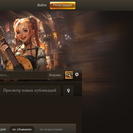
Войти
Регистрация
Форумы
Просмотр новых публикаций
ядок
по убыванию
по возрастанию