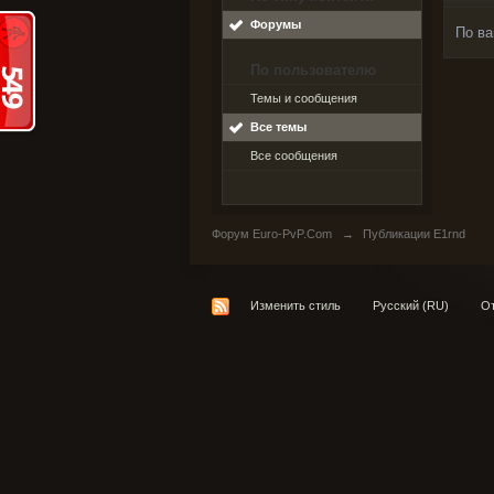
Форумы
По ва
По пользователю
Темы и сообщения
Все темы
Все сообщения
Форум Euro-PvP.Com
→
Публикации E1rnd
Изменить стиль
Русский (RU)
От