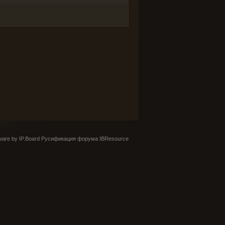
are by IP.Board
Русификация форума IBResource