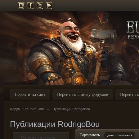
Перейти на сайт
Перейти к списку форумов
Перейти к
Форум Euro-PvP.Com
→
Публикации RodrigoBou
Публикации RodrigoBou
Сортировать
дате обновления
По типу контента