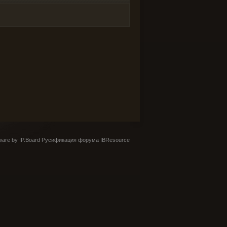
are by IP.Board
Русификация форума IBResource