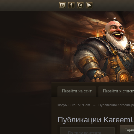
Перейти на сайт
Перейти к списк
Форум Euro-PvP.Com
→
Публикации KareemUp
Публикации Kareem
Сорти
По типу контента