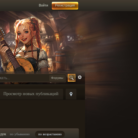
Войти
Регистрация
Форумы
Просмотр новых публикаций
ядок
по убыванию
по возрастанию