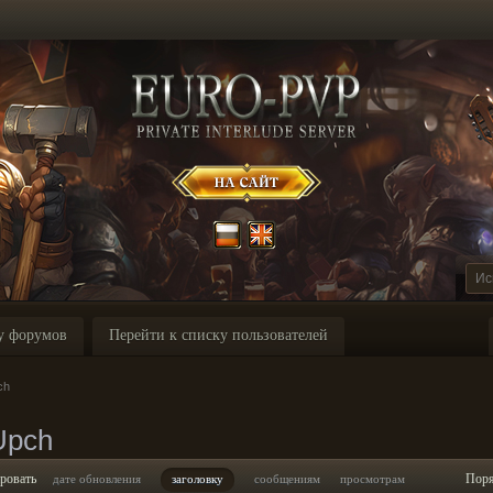
у форумов
Перейти к списку пользователей
ch
Upch
ровать
Пор
дате обновления
заголовку
сообщениям
просмотрам