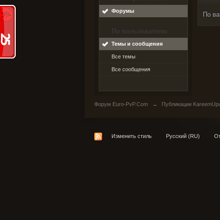
Форумы
По ва
По пользователю
Темы и сообщения
Все темы
Все сообщения
Форум Euro-PvP.Com
→
Публикации KareemUp
Изменить стиль
Русский (RU)
От