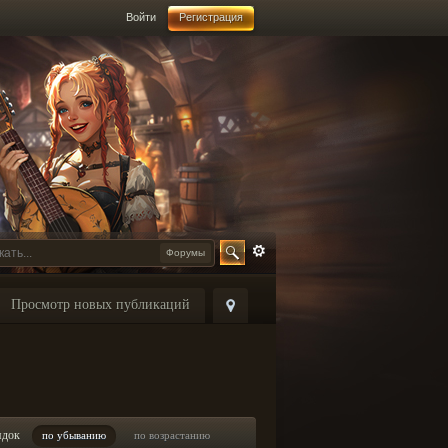
Войти
Регистрация
Форумы
Просмотр новых публикаций
ядок
по убыванию
по возрастанию