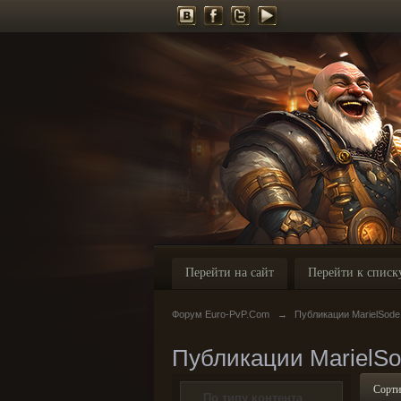
Перейти на сайт
Перейти к списк
Форум Euro-PvP.Com
→
Публикации MarielSode
Публикации MarielS
Сорти
По типу контента