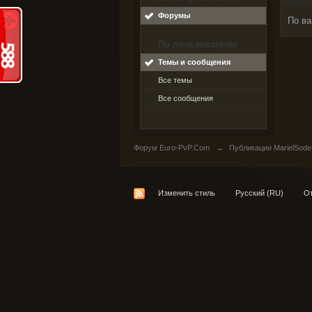
Форумы
По ва
По пользователю
Темы и сообщения
Все темы
Все сообщения
Форум Euro-PvP.Com
→
Публикации MarielSode
Изменить стиль
Русский (RU)
От