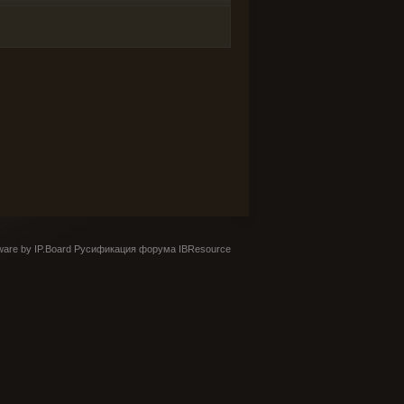
are by IP.Board
Русификация форума IBResource