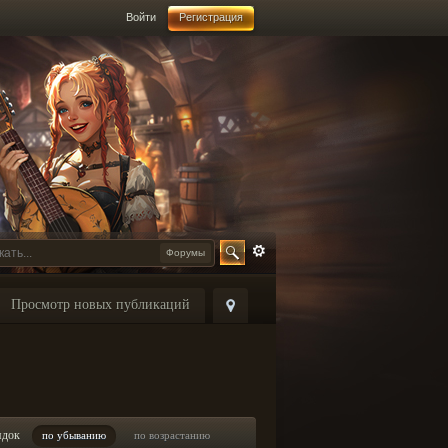
Войти
Регистрация
Форумы
Просмотр новых публикаций
ядок
по убыванию
по возрастанию