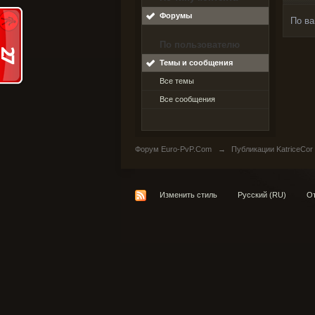
Форумы
По ва
По пользователю
Темы и сообщения
Все темы
Все сообщения
Форум Euro-PvP.Com
→
Публикации KatriceCor
Изменить стиль
Русский (RU)
От