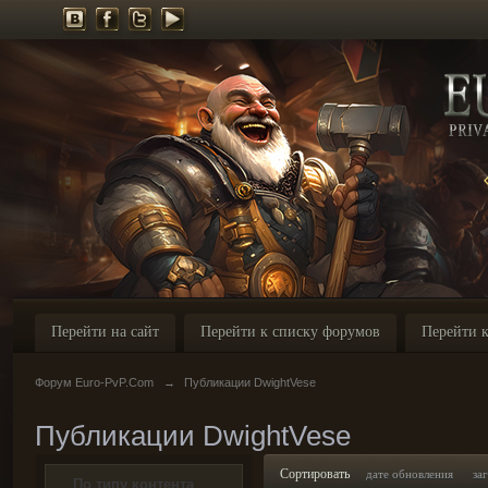
Перейти на сайт
Перейти к списку форумов
Перейти к
Форум Euro-PvP.Com
→
Публикации DwightVese
Публикации DwightVese
Сортировать
дате обновления
за
По типу контента