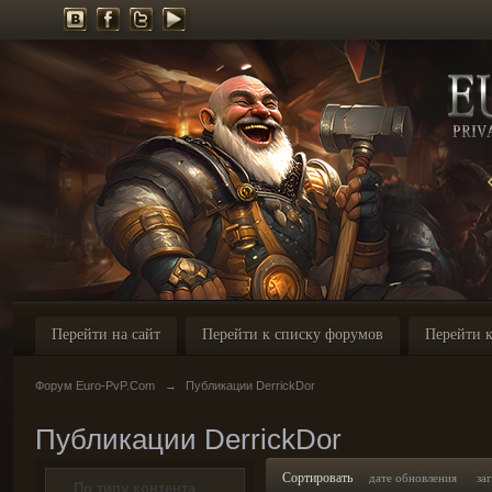
Перейти на сайт
Перейти к списку форумов
Перейти к
Форум Euro-PvP.Com
→
Публикации DerrickDor
Публикации DerrickDor
Сортировать
дате обновления
за
По типу контента