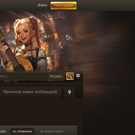
Войти
Регистрация
Форумы
Просмотр новых публикаций
ядок
по убыванию
по возрастанию