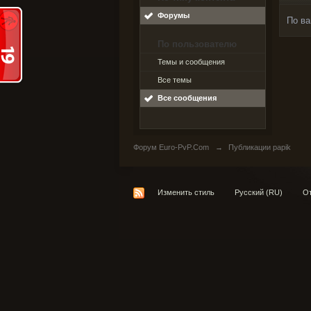
Форумы
По ва
По пользователю
Темы и сообщения
Все темы
Все сообщения
Форум Euro-PvP.Com
→
Публикации papik
Изменить стиль
Русский (RU)
От