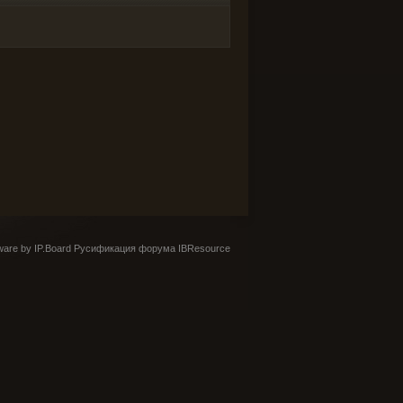
are by IP.Board
Русификация форума IBResource