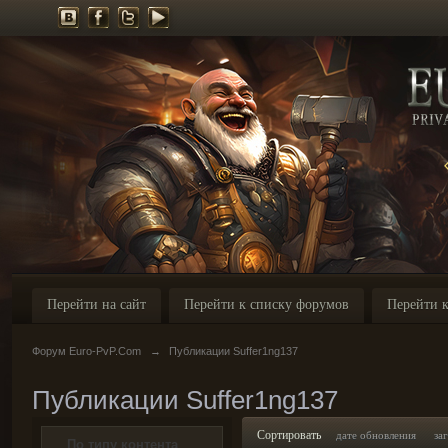
Перейти на сайт
Перейти к списку форумов
Перейти к
Форум Euro-PvP.Com
→
Публикации Suffer1ng137
Публикации Suffer1ng137
Сортировать
дате обновления
за
По типу контента