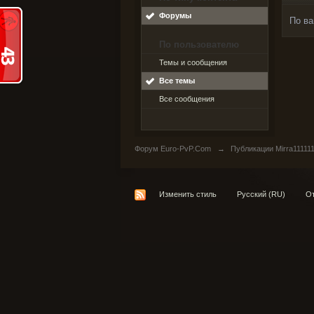
Форумы
По ва
По пользователю
Темы и сообщения
Все темы
Все сообщения
Форум Euro-PvP.Com
→
Публикации Mirra11111
Изменить стиль
Русский (RU)
От