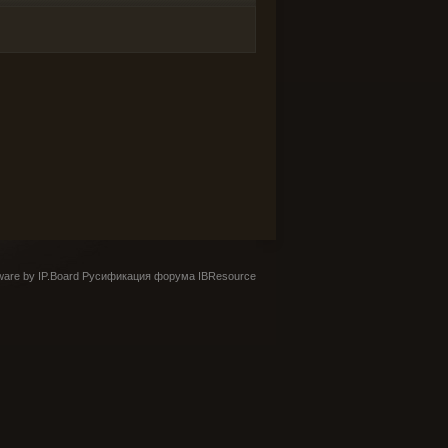
are by IP.Board
Русификация форума IBResource