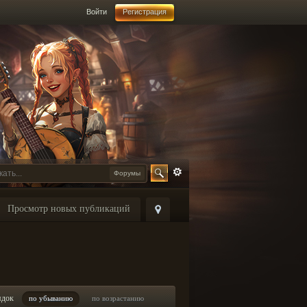
Войти
Регистрация
Форумы
Просмотр новых публикаций
ядок
по убыванию
по возрастанию