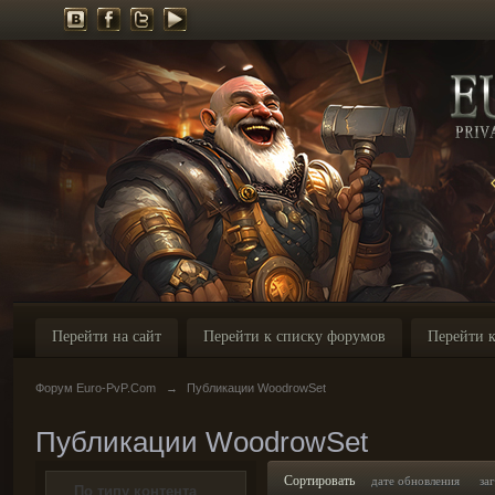
Перейти на сайт
Перейти к списку форумов
Перейти к
Форум Euro-PvP.Com
→
Публикации WoodrowSet
Публикации WoodrowSet
Сортировать
дате обновления
за
По типу контента