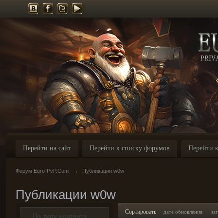
Перейти на сайт
Перейти к списку форумов
Перейти к
Форум Euro-PvP.Com
→
Публикации w0w
Публикации w0w
Сортировать
дате обновления
за
По типу контента