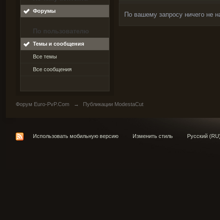
Форумы
По вашему запросу ничего не н
По пользователю
Темы и сообщения
Все темы
Все сообщения
Форум Euro-PvP.Com
→
Публикации ModestaCut
Использовать мобильную версию
Изменить стиль
Русский (RU