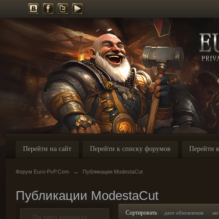
Перейти на сайт
Перейти к списку форумов
Перейти к
Форум Euro-PvP.Com
→
Публикации ModestaCut
Публикации ModestaCut
Сортировать
дате обновления
за
По типу контента