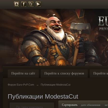
Перейти на сайт
Перейти к списку форумов
Перейти к
Форум Euro-PvP.Com
→
Публикации ModestaCut
Публикации ModestaCut
Сортировать
дате обновления
за
По типу контента