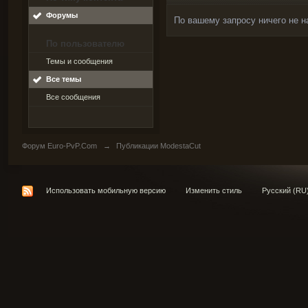
Форумы
По вашему запросу ничего не н
По пользователю
Темы и сообщения
Все темы
Все сообщения
Форум Euro-PvP.Com
→
Публикации ModestaCut
Использовать мобильную версию
Изменить стиль
Русский (RU