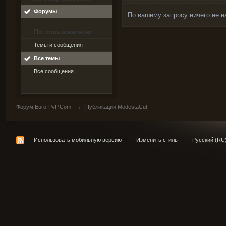
Форумы
По вашему запросу ничего не н
По пользователю
Темы и сообщения
Все темы
Все сообщения
Форум Euro-PvP.Com
→
Публикации ModestaCut
Использовать мобильную версию
Изменить стиль
Русский (RU