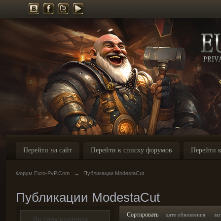
Перейти на сайт
Перейти к списку форумов
Перейти к
Форум Euro-PvP.Com
→
Публикации ModestaCut
Публикации ModestaCut
Сортировать
дате обновления
за
По типу контента