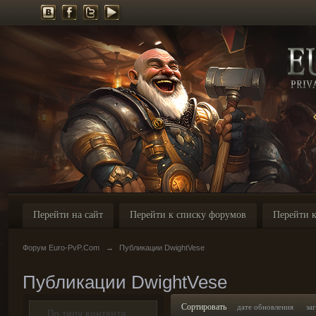
Перейти на сайт
Перейти к списку форумов
Перейти к
Форум Euro-PvP.Com
→
Публикации DwightVese
Публикации DwightVese
Сортировать
дате обновления
за
По типу контента