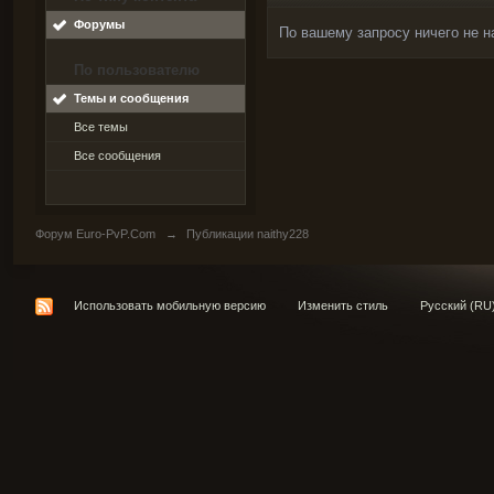
Форумы
По вашему запросу ничего не н
По пользователю
Темы и сообщения
Все темы
Все сообщения
Форум Euro-PvP.Com
→
Публикации naithy228
Использовать мобильную версию
Изменить стиль
Русский (RU