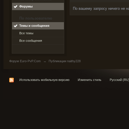
Форумы
По вашему запросу ничего не н
По пользователю
Темы и сообщения
Все темы
Все сообщения
Форум Euro-PvP.Com
→
Публикации naithy228
Использовать мобильную версию
Изменить стиль
Русский (RU