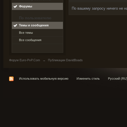
Форумы
По вашему запросу ничего не н
По пользователю
Темы и сообщения
Все темы
Все сообщения
Форум Euro-PvP.Com
→
Публикации DavidBoads
Использовать мобильную версию
Изменить стиль
Русский (RU