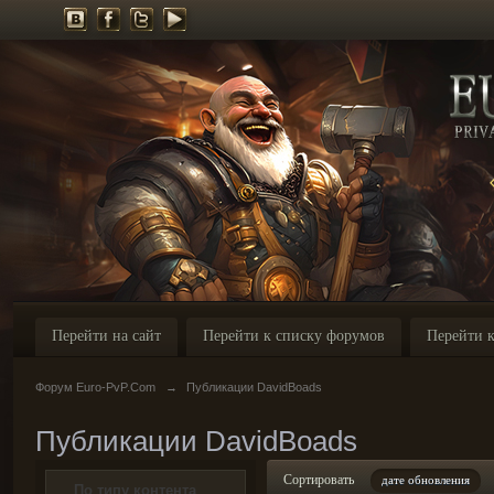
Перейти на сайт
Перейти к списку форумов
Перейти к
Форум Euro-PvP.Com
→
Публикации DavidBoads
Публикации DavidBoads
Сортировать
дате обновления
По типу контента