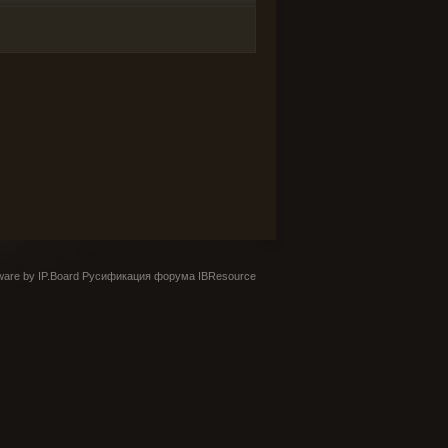
are by IP.Board
Русификация форума IBResource