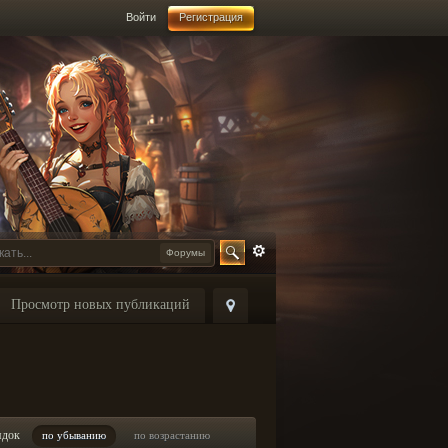
Войти
Регистрация
Форумы
Просмотр новых публикаций
ядок
по убыванию
по возрастанию