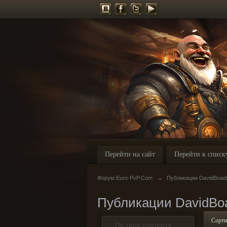
Перейти на сайт
Перейти к списк
Форум Euro-PvP.Com
→
Публикации DavidBoad
Публикации DavidBo
Сорти
По типу контента