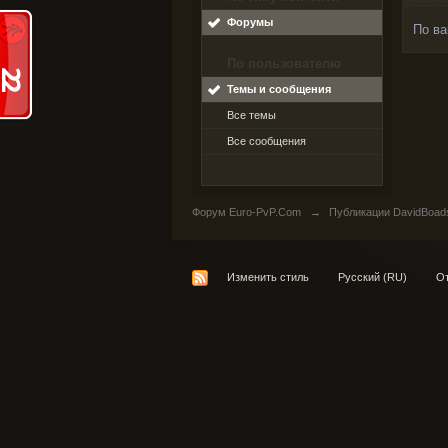
Форумы
По ва
По пользователю
Темы и сообщения
Все темы
Все сообщения
Форум Euro-PvP.Com
→
Публикации DavidBoad
Изменить стиль
Русский (RU)
От