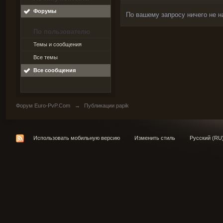
Форумы
По вашему запросу ничего не н
По пользователю
Темы и сообщения
Все темы
Все сообщения
Форум Euro-PvP.Com
→
Публикации papik
Использовать мобильную версию
Изменить стиль
Русский (RU