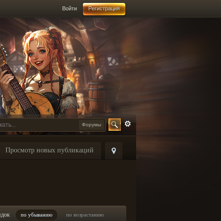
Войти
Регистрация
Форумы
Просмотр новых публикаций
ядок
по убыванию
по возрастанию