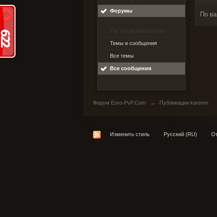
Форумы
По ва
По пользователю
Темы и сообщения
Все темы
Все сообщения
Форум Euro-PvP.Com
→
Публикации kareem
Изменить стиль
Русский (RU)
От