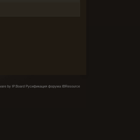
are by IP.Board
Русификация форума IBResource