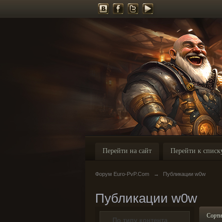
Перейти на сайт
Перейти к списк
Форум Euro-PvP.Com
→
Публикации w0w
Публикации w0w
Сорти
По типу контента