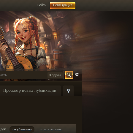
Войти
Регистрация
Форумы
Просмотр новых публикаций
ядок
по убыванию
по возрастанию