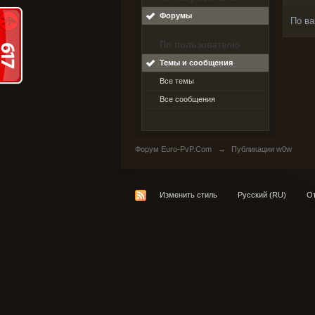
Форумы
По ва
По пользователю
Темы и сообщения
Все темы
Все сообщения
Форум Euro-PvP.Com
→
Публикации w0w
Изменить стиль
Русский (RU)
От