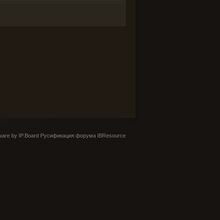
are by IP.Board
Русификация форума IBResource