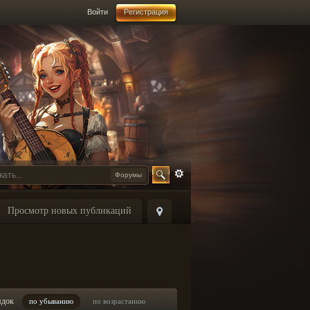
Войти
Регистрация
Форумы
Просмотр новых публикаций
ядок
по убыванию
по возрастанию