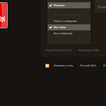
Форумы
По ва
По пользователю
Темы и сообщения
Все темы
Все сообщения
Форум Euro-PvP.Com
→
Публикации n0ble
Изменить стиль
Русский (RU)
От