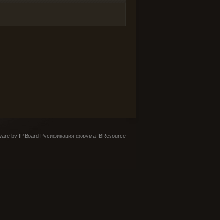
are by IP.Board
Русификация форума IBResource