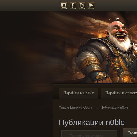
Перейти на сайт
Перейти к списк
Форум Euro-PvP.Com
→
Публикации n0ble
Публикации n0ble
Сорти
По типу контента