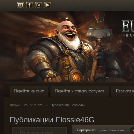
Перейти на сайт
Перейти к списку форумов
Перейти к
Форум Euro-PvP.Com
→
Публикации Flossie46G
Публикации Flossie46G
Сортировать
дате обновления
По типу контента